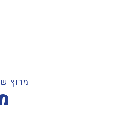
מרוץ שט
מר