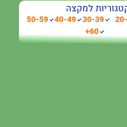
טגוריות למקצה
50-59
40-49
30-39
20
60+