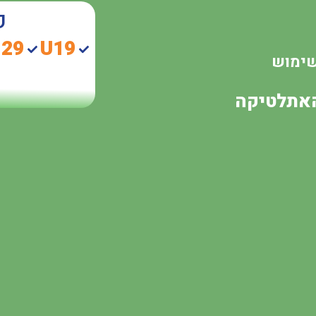
ק
-29
U19
האתלטיקה